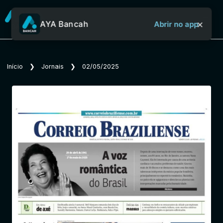
×
AYA Bancah
Abrir no app
Sobre o Aya Bancah
Início
❯
Jornais
❯
02/05/2025
Início
Revistas
Jornais
Notícias