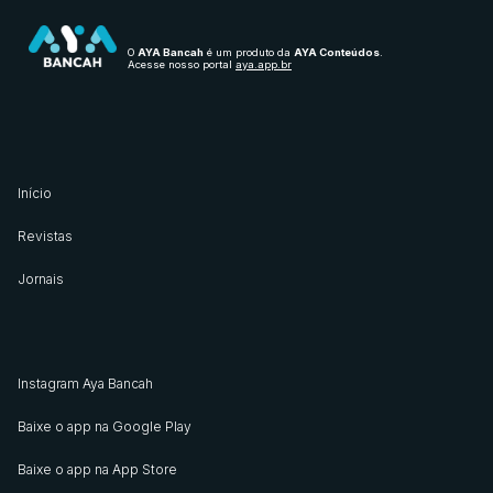
O
AYA Bancah
é um produto da
AYA Conteúdos
.
Acesse nosso portal
aya.app.br
Início
Revistas
Jornais
Instagram Aya Bancah
Baixe o app na Google Play
Baixe o app na App Store