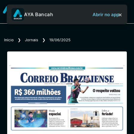
×
AYA Bancah
Abrir no app
Sobre o Aya Bancah
Início
❯
Jornais
❯
19/06/2025
Início
Revistas
Jornais
Notícias