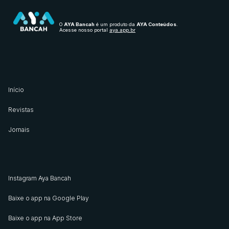
O
AYA Bancah
é um produto da
AYA Conteúdos
.
Acesse nosso portal
aya.app.br
Início
Revistas
Jornais
Instagram Aya Bancah
Baixe o app na Google Play
Baixe o app na App Store