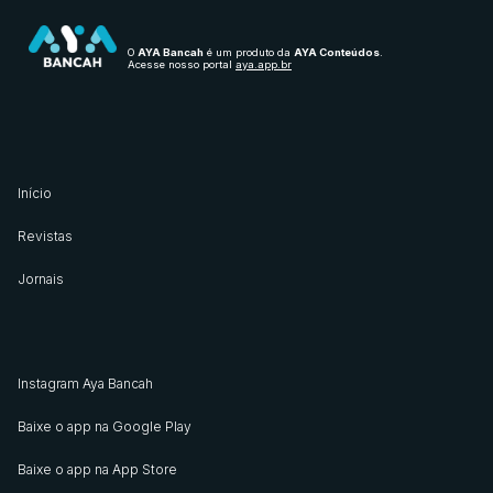
O
AYA Bancah
é um produto da
AYA Conteúdos
.
Acesse nosso portal
aya.app.br
Início
Revistas
Jornais
Instagram Aya Bancah
Baixe o app na Google Play
Baixe o app na App Store