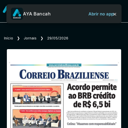
×
AYA Bancah
Abrir no app
Sobre o Aya Bancah
Início
❯
Jornais
❯
29/05/2026
Início
Revistas
Jornais
Notícias