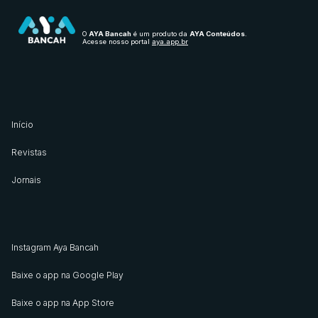
O
AYA Bancah
é um produto da
AYA Conteúdos
.
Acesse nosso portal
aya.app.br
Início
Revistas
Jornais
Instagram Aya Bancah
Baixe o app na Google Play
Baixe o app na App Store