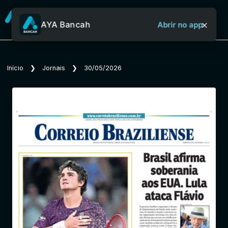
×
AYA Bancah
Abrir no app
Sobre o Aya Bancah
Início
❯
Jornais
❯
30/05/2026
Início
Revistas
Jornais
Notícias