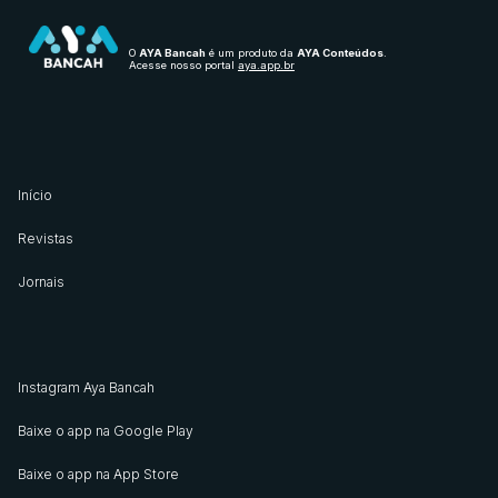
O
AYA Bancah
é um produto da
AYA Conteúdos
.
Acesse nosso portal
aya.app.br
Início
Revistas
Jornais
Instagram Aya Bancah
Baixe o app na Google Play
Baixe o app na App Store