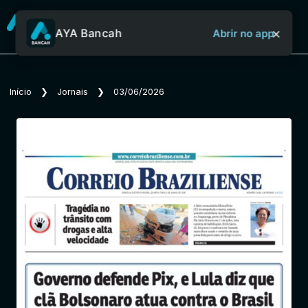
×
AYA Bancah
Abrir no app
Sobre o Aya Bancah
Início
❯
Jornais
❯
03/06/2026
Início
Revistas
Jornais
Notícias