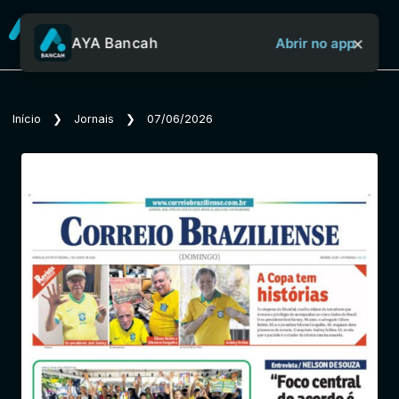
×
AYA Bancah
Abrir no app
Sobre o Aya Bancah
Início
❯
Jornais
❯
07/06/2026
Início
Revistas
Jornais
Notícias