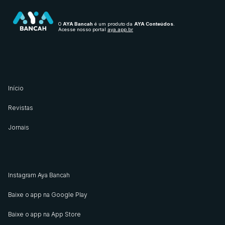
O
AYA Bancah
é um produto da
AYA Conteúdos
.
Acesse nosso portal
aya.app.br
Início
Revistas
Jornais
Instagram Aya Bancah
Baixe o app na Google Play
Baixe o app na App Store