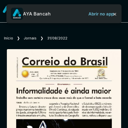
×
AYA Bancah
Abrir no app
Sobre o Aya Bancah
Início
❯
Jornais
❯
31/08/2022
Início
Revistas
Jornais
Notícias