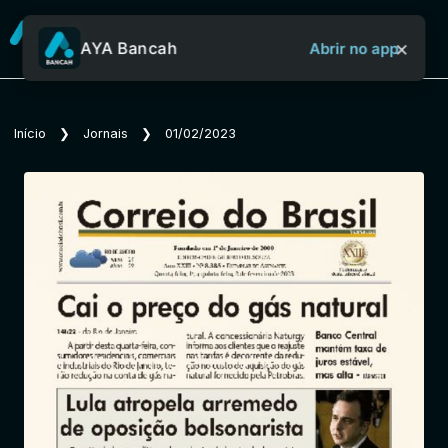
×
AYA Bancah
Abrir no app
Sobre o Aya Bancah
Início
❯
Jornais
❯
01/02/2023
Início
Revistas
Jornais
Notícias