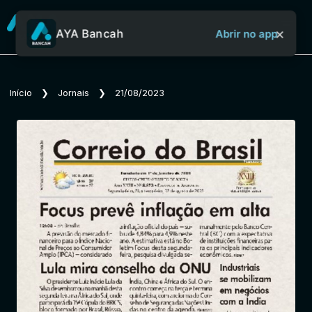
×
AYA Bancah
Abrir no app
Sobre o Aya Bancah
Início
❯
Jornais
❯
21/08/2023
Início
Revistas
Jornais
Notícias