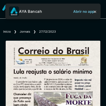
×
AYA Bancah
Abrir no app
Sobre o Aya Bancah
Início
❯
Jornais
❯
27/12/2023
Início
Revistas
Jornais
Notícias