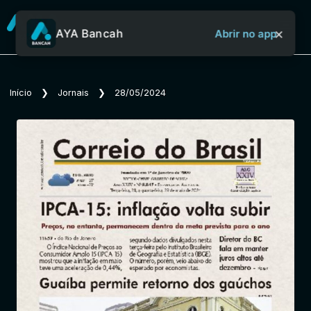
×
AYA Bancah
Abrir no app
Sobre o Aya Bancah
Início
❯
Jornais
❯
28/05/2024
Início
Revistas
Jornais
Notícias