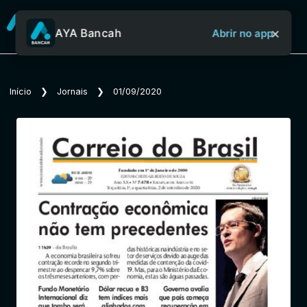
×
AYA Bancah
Abrir no app
Sobre o Aya Bancah
Início
❯
Jornais
❯
01/09/2020
Início
Revistas
Jornais
Notícias