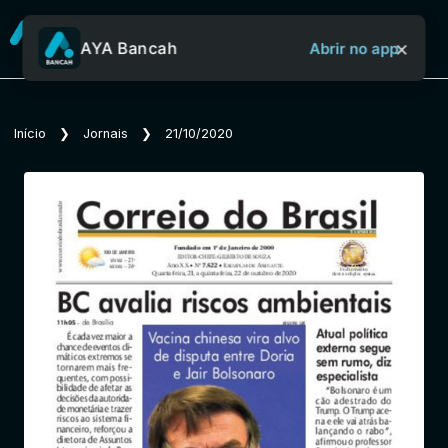
×
AYA Bancah
Abrir no app
Sobre o Aya Bancah
Início
❯
Jornais
❯
21/10/2020
Início
Revistas
Jornais
Notícias