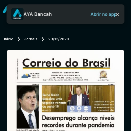
×
AYA Bancah
Abrir no app
Sobre o Aya Bancah
Início
❯
Jornais
❯
23/12/2020
Início
Revistas
Jornais
Notícias