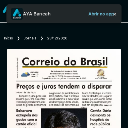
×
AYA Bancah
Abrir no app
Sobre o Aya Bancah
Início
❯
Jornais
❯
28/12/2020
Início
Revistas
Jornais
Notícias