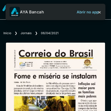
×
AYA Bancah
Abrir no app
Sobre o Aya Bancah
Início
❯
Jornais
❯
06/04/2021
Início
Revistas
Jornais
Notícias