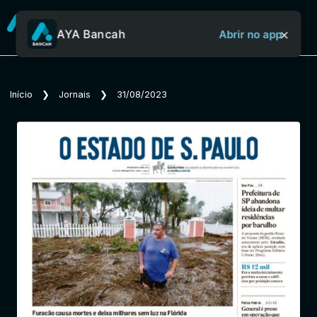
×
AYA Bancah
Abrir no app
Sobre o Aya Bancah
Início
❯
Jornais
❯
31/08/2023
Início
Revistas
Jornais
Notícias