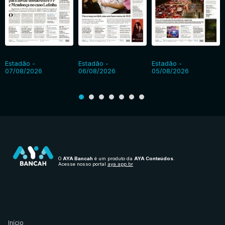
Estadão -
Estadão -
Estadão -
07/08/2026
06/08/2026
05/08/2026
O
AYA Bancah
é um produto da
AYA Conteúdos
.
Acesse nosso portal
aya.app.br
Início