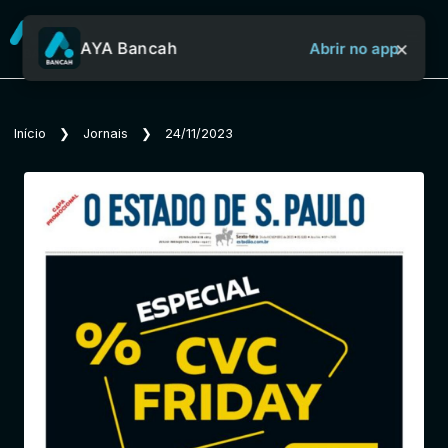
×
AYA Bancah
Abrir no app
Sobre o Aya Bancah
Início
❯
Jornais
❯
24/11/2023
Início
Revistas
Jornais
Notícias