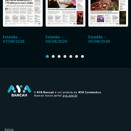
Estadão -
Estadão -
Estadão -
07/08/2026
06/08/2026
05/08/2026
O
AYA Bancah
é um produto da
AYA Conteúdos
.
Acesse nosso portal
aya.app.br
Início