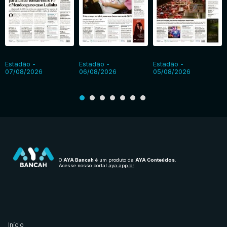
Estadão -
Estadão -
Estadão -
07/08/2026
06/08/2026
05/08/2026
O
AYA Bancah
é um produto da
AYA Conteúdos
.
Acesse nosso portal
aya.app.br
Início