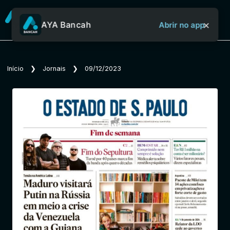
×
AYA Bancah
Abrir no app
Sobre o Aya Bancah
Início
❯
Jornais
❯
09/12/2023
Início
Revistas
Jornais
Notícias