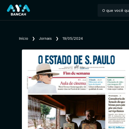
Início
❯
Jornais
❯
19/05/2024