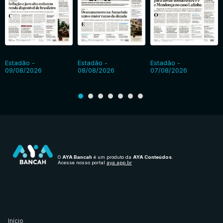
Estadão -
Estadão -
Estadão -
09/08/2026
08/08/2026
07/08/2026
O
AYA Bancah
é um produto da
AYA Conteúdos
.
Acesse nosso portal
aya.app.br
Início