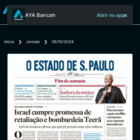
×
AYA Bancah
Abrir no app
Sobre o Aya Bancah
Início
❯
Jornais
❯
26/10/2024
Início
Revistas
Jornais
Notícias