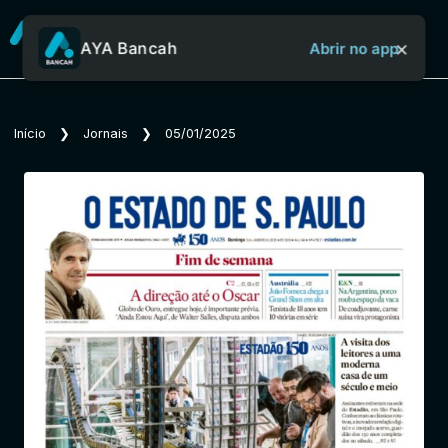
×
AYA Bancah
Abrir no app
Sobre o Aya Bancah
Início
❯
Jornais
❯
05/01/2025
Início
Revistas
Jornais
Notícias