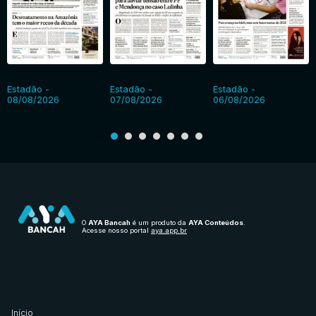
Estadão -
Estadão -
Estadão -
08/08/2026
07/08/2026
06/08/2026
O
AYA Bancah
é um produto da
AYA Conteúdos
.
Acesse nosso portal
aya.app.br
Início