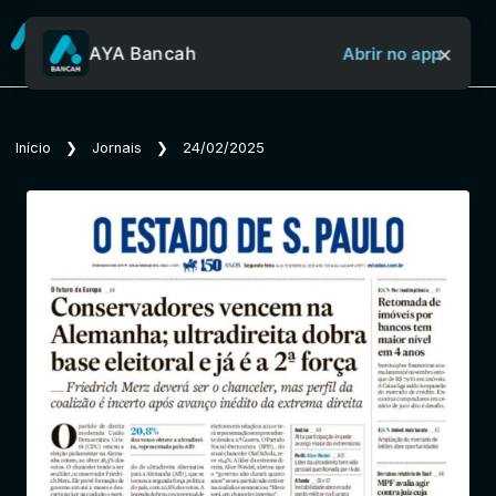
×
AYA Bancah
Abrir no app
Sobre o Aya Bancah
Início
❯
Jornais
❯
24/02/2025
Início
Revistas
Jornais
Notícias