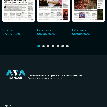
Estadão -
Estadão -
Estadão -
07/08/2026
06/08/2026
05/08/2026
O
AYA Bancah
é um produto da
AYA Conteúdos
.
Acesse nosso portal
aya.app.br
Início