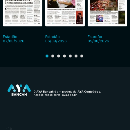
Estadão -
Estadão -
Estadão -
07/08/2026
06/08/2026
05/08/2026
O
AYA Bancah
é um produto da
AYA Conteúdos
.
Acesse nosso portal
aya.app.br
Início