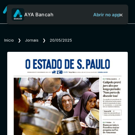
×
AYA Bancah
Abrir no app
Sobre o Aya Bancah
Início
❯
Jornais
❯
20/05/2025
Início
Revistas
Jornais
Notícias