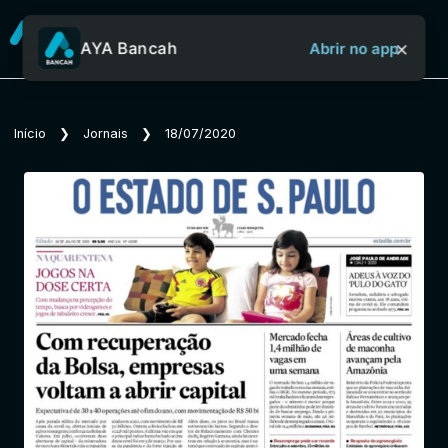
×
AYA Bancah
Abrir no app
Sobre o Aya Bancah
Início
❯
Jornais
❯
18/07/2020
Início
Revistas
Jornais
Notícias