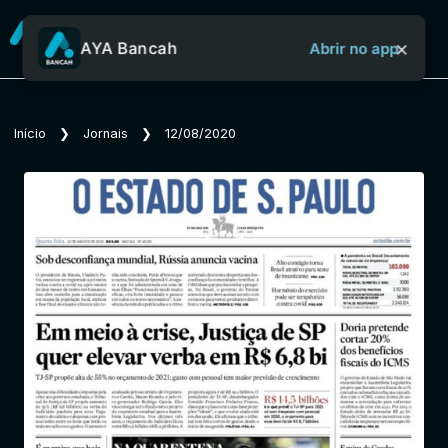
×
AYA Bancah
Abrir no app
Sobre o Aya Bancah
Início
❯
Jornais
❯
12/08/2020
Início
Revistas
Jornais
Notícias