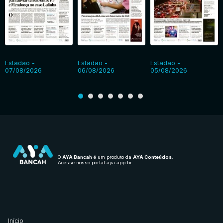
Estadão -
Estadão -
Estadão -
07/08/2026
06/08/2026
05/08/2026
O
AYA Bancah
é um produto da
AYA Conteúdos
.
Acesse nosso portal
aya.app.br
Início