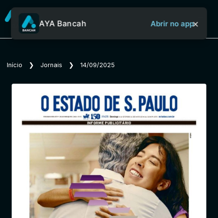
×
AYA Bancah
Abrir no app
Sobre o Aya Bancah
Início
❯
Jornais
❯
14/09/2025
Início
Revistas
Jornais
Notícias