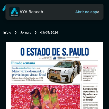
×
AYA Bancah
Abrir no app
Sobre o Aya Bancah
Início
❯
Jornais
❯
03/05/2026
Início
Revistas
Jornais
Notícias