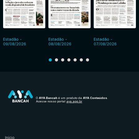
Estadão -
Estadão -
Estadão -
09/08/2026
08/08/2026
07/08/2026
O
AYA Bancah
é um produto da
AYA Conteúdos
.
Acesse nosso portal
aya.app.br
Início