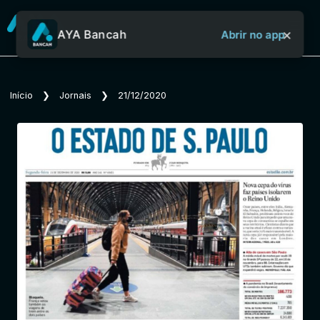
×
AYA Bancah
Abrir no app
Sobre o Aya Bancah
Início
❯
Jornais
❯
21/12/2020
Início
Revistas
Jornais
Notícias