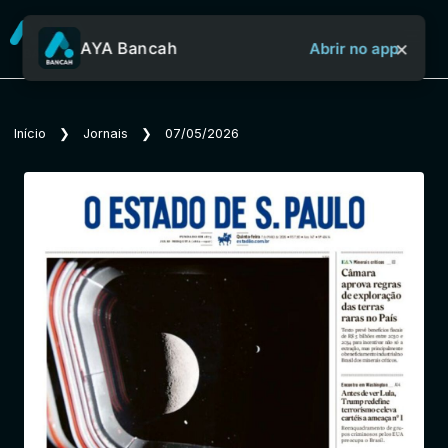
×
AYA Bancah
Abrir no app
Sobre o Aya Bancah
Início
❯
Jornais
❯
07/05/2026
Início
Revistas
Jornais
Notícias