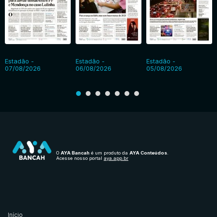
Estadão -
Estadão -
Estadão -
07/08/2026
06/08/2026
05/08/2026
O
AYA Bancah
é um produto da
AYA Conteúdos
.
Acesse nosso portal
aya.app.br
Início