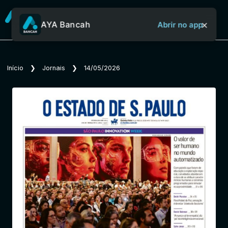
×
AYA Bancah
Abrir no app
Sobre o Aya Bancah
Início
❯
Jornais
❯
14/05/2026
Início
Revistas
Jornais
Notícias