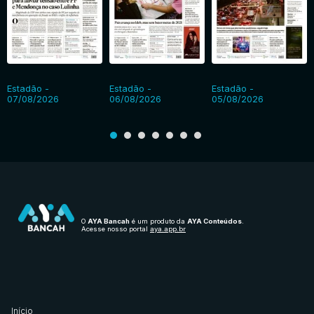
Estadão -
Estadão -
Estadão -
07/08/2026
06/08/2026
05/08/2026
O
AYA Bancah
é um produto da
AYA Conteúdos
.
Acesse nosso portal
aya.app.br
Início