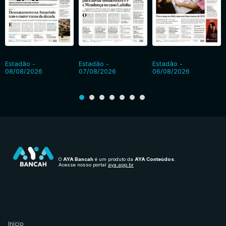
Estadão -
Estadão -
Estadão -
08/08/2026
07/08/2026
06/08/2026
O
AYA Bancah
é um produto da
AYA Conteúdos
.
Acesse nosso portal
aya.app.br
Início