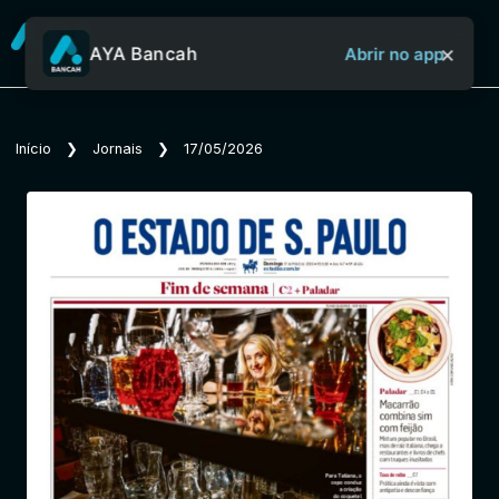
×
AYA Bancah
Abrir no app
Sobre o Aya Bancah
Início
❯
Jornais
❯
17/05/2026
Início
Revistas
Jornais
Notícias