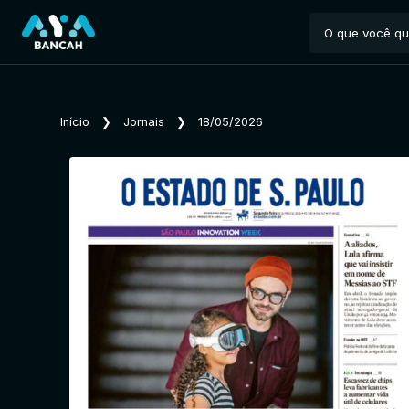
Início
❯
Jornais
❯
18/05/2026