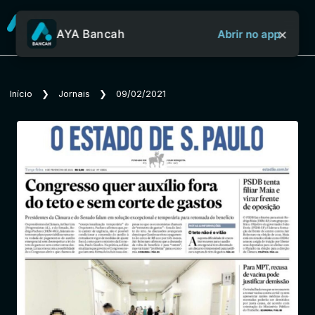
×
AYA Bancah
Abrir no app
Sobre o Aya Bancah
Início
❯
Jornais
❯
09/02/2021
Início
Revistas
Jornais
Notícias