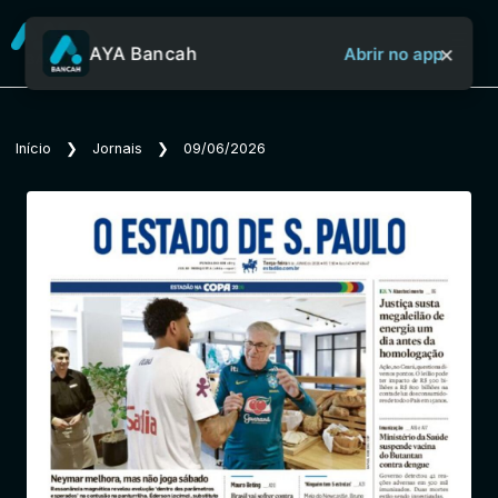
×
AYA Bancah
Abrir no app
Sobre o Aya Bancah
Início
❯
Jornais
❯
09/06/2026
Início
Revistas
Jornais
Notícias