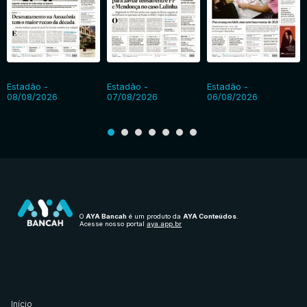
Estadão -
Estadão -
Estadão -
08/08/2026
07/08/2026
06/08/2026
O
AYA Bancah
é um produto da
AYA Conteúdos
.
Acesse nosso portal
aya.app.br
Início