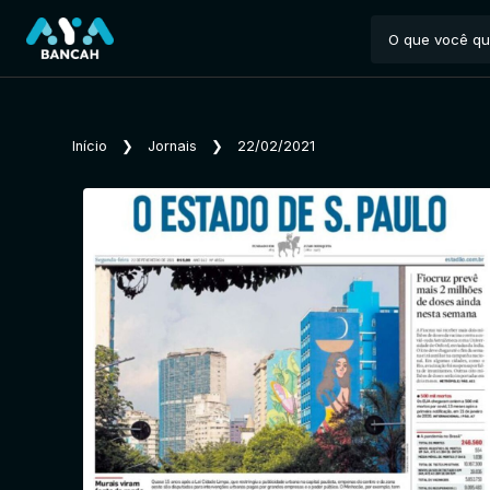
Início
❯
Jornais
❯
22/02/2021