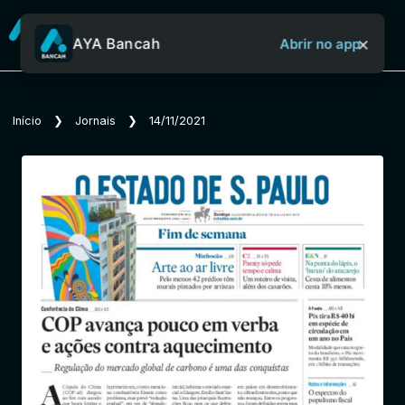
×
AYA Bancah
Abrir no app
Sobre o Aya Bancah
Início
❯
Jornais
❯
14/11/2021
Início
Revistas
Jornais
Notícias