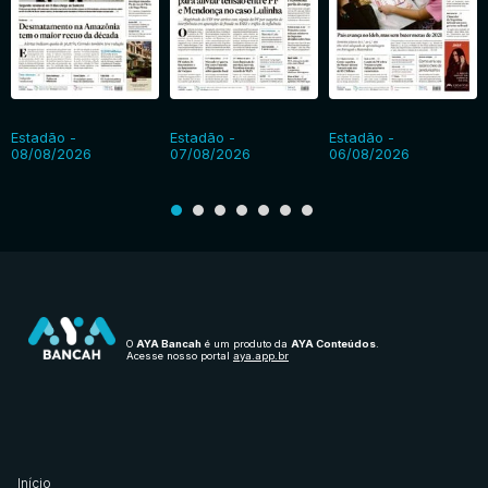
Estadão -
Estadão -
Estadão -
08/08/2026
07/08/2026
06/08/2026
O
AYA Bancah
é um produto da
AYA Conteúdos
.
Acesse nosso portal
aya.app.br
Início