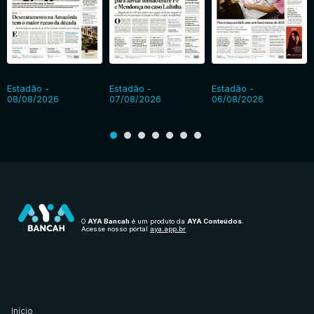
Estadão -
Estadão -
Estadão -
08/08/2026
07/08/2026
06/08/2026
O
AYA Bancah
é um produto da
AYA Conteúdos
.
Acesse nosso portal
aya.app.br
Início