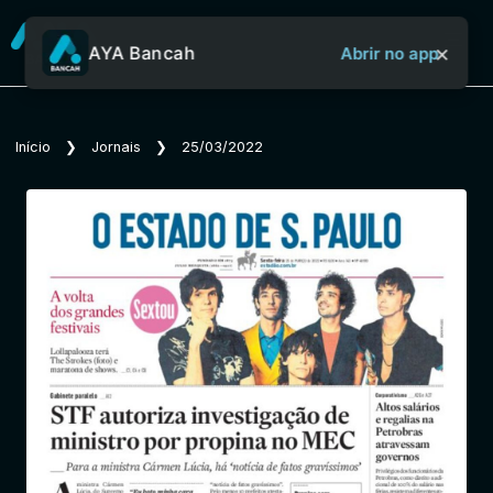
×
AYA Bancah
Abrir no app
Sobre o Aya Bancah
Início
❯
Jornais
❯
25/03/2022
Início
Revistas
Jornais
Notícias