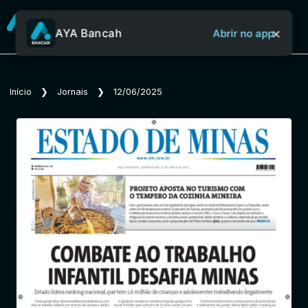
×
AYA Bancah
Abrir no app
Sobre o Aya Bancah
Início
❯
Jornais
❯
12/06/2025
Início
Revistas
Jornais
Notícias