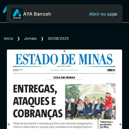
×
AYA Bancah
Abrir no app
Sobre o Aya Bancah
Início
❯
Jornais
❯
30/08/2025
Início
Revistas
Jornais
Notícias