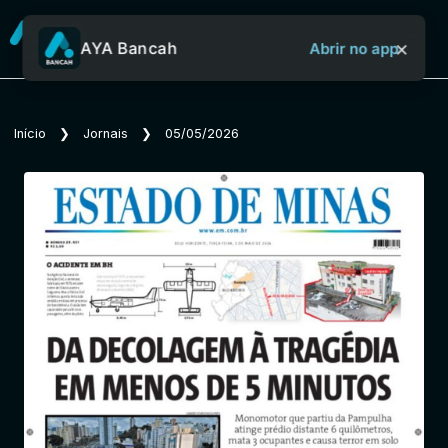
×
AYA Bancah
Abrir no app
Sobre o Aya Bancah
Início
❯
Jornais
❯
05/05/2026
Início
Revistas
Jornais
Notícias