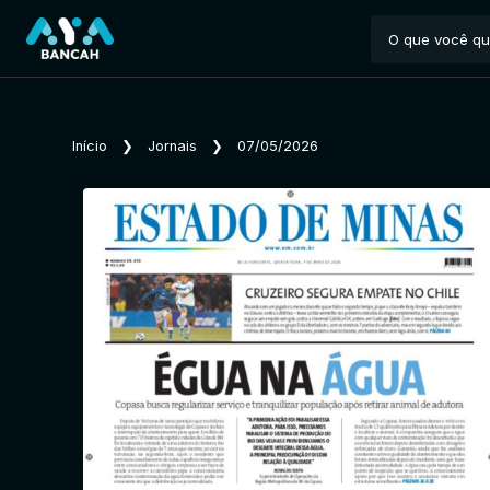
Início
❯
Jornais
❯
07/05/2026