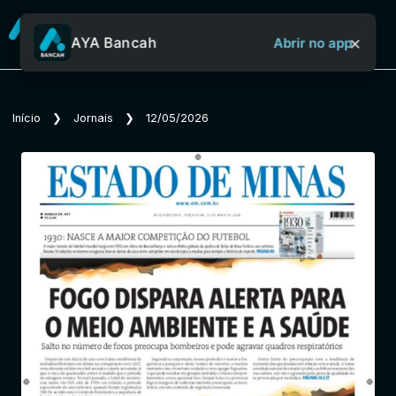
×
AYA Bancah
Abrir no app
Sobre o Aya Bancah
Início
❯
Jornais
❯
12/05/2026
Início
Revistas
Jornais
Notícias