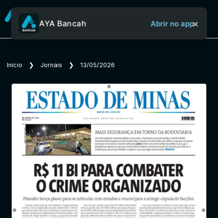
×
AYA Bancah
Abrir no app
Sobre o Aya Bancah
Início
❯
Jornais
❯
13/05/2026
Início
Revistas
Jornais
Notícias