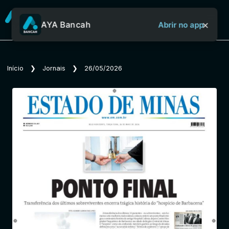
×
AYA Bancah
Abrir no app
Sobre o Aya Bancah
Início
❯
Jornais
❯
26/05/2026
Início
Revistas
Jornais
Notícias