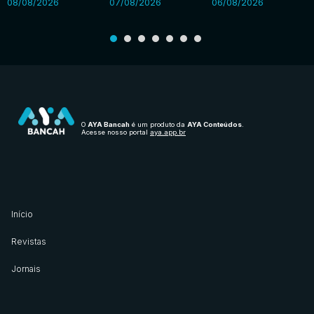
08/08/2026
07/08/2026
06/08/2026
O
AYA Bancah
é um produto da
AYA Conteúdos
.
Acesse nosso portal
aya.app.br
Início
Revistas
Jornais