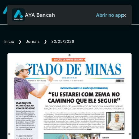
×
AYA Bancah
Abrir no app
Sobre o Aya Bancah
Início
❯
Jornais
❯
30/05/2026
Início
Revistas
Jornais
Notícias