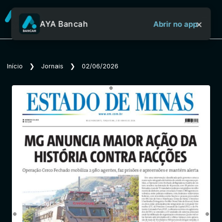
×
AYA Bancah
Abrir no app
Sobre o Aya Bancah
Início
❯
Jornais
❯
02/06/2026
Início
Revistas
Jornais
Notícias