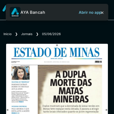
×
AYA Bancah
Abrir no app
Sobre o Aya Bancah
Início
❯
Jornais
❯
05/06/2026
Início
Revistas
Jornais
Notícias