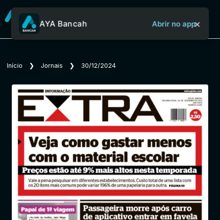
×
AYA Bancah
Abrir no app
Sobre o Aya Bancah
Início
❯
Jornais
❯
30/12/2024
Início
Revistas
Jornais
Notícias